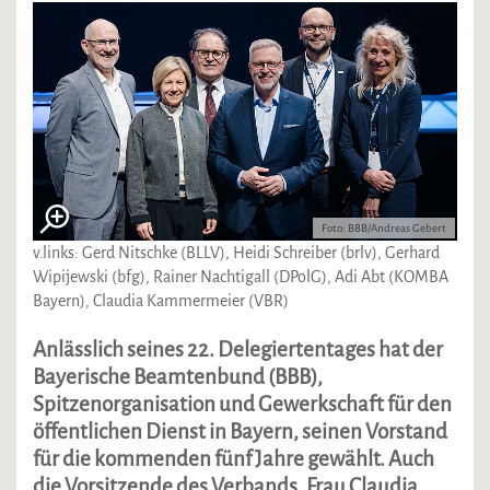
Foto: BBB/Andreas Gebert
v.links: Gerd Nitschke (BLLV), Heidi Schreiber (brlv), Gerhard
Wipijewski (bfg), Rainer Nachtigall (DPolG), Adi Abt (KOMBA
Bayern), Claudia Kammermeier (VBR)
Anlässlich seines 22. Delegiertentages hat der
Bayerische Beamtenbund (BBB),
Spitzenorganisation und Gewerkschaft für den
öffentlichen Dienst in Bayern, seinen Vorstand
für die kommenden fünf Jahre gewählt. Auch
die Vorsitzende des Verbands, Frau Claudia