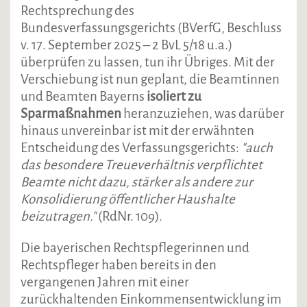
Rechtsprechung des
Bundesverfassungsgerichts (BVerfG, Beschluss
v. 17. September 2025 – 2 BvL 5/18 u.a.)
überprüfen zu lassen, tun ihr Übriges. Mit der
Verschiebung ist nun geplant, die Beamtinnen
und Beamten Bayerns
isoliert zu
Sparmaßnahmen
heranzuziehen, was darüber
hinaus unvereinbar ist mit der erwähnten
Entscheidung des Verfassungsgerichts:
"auch
das besondere Treueverhältnis verpflichtet
Beamte nicht dazu, stärker als andere zur
Konsolidierung öffentlicher Haushalte
beizutragen."
(RdNr. 109).
Die bayerischen Rechtspflegerinnen und
Rechtspfleger haben bereits in den
vergangenen Jahren mit einer
zurückhaltenden Einkommensentwicklung im