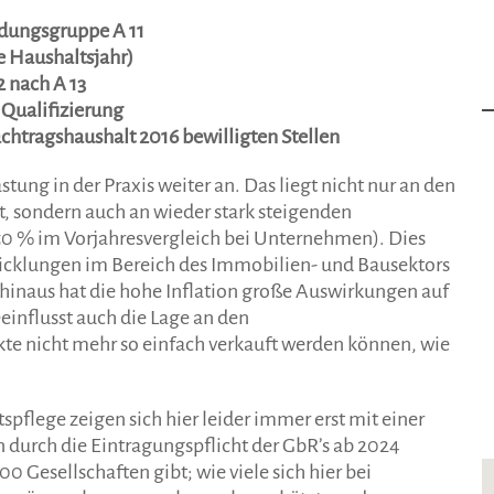
dungsgruppe A 11
je Haushaltsjahr)
 nach A 13
 Qualifizierung
chtragshaushalt 2016 bewilligten Stellen
ung in der Praxis weiter an. Das liegt nicht nur an den
 sondern auch an wieder stark steigenden
 50 % im Vorjahresvergleich bei Unternehmen). Dies
icklungen im Bereich des Immobilien- und Bausektors
inaus hat die hohe Inflation große Auswirkungen auf
influsst auch die Lage an den
te nicht mehr so einfach verkauft werden können, wie
pflege zeigen sich hier leider immer erst mit einer
durch die Eintragungspflicht der GbR’s ab 2024
 Gesellschaften gibt; wie viele sich hier bei