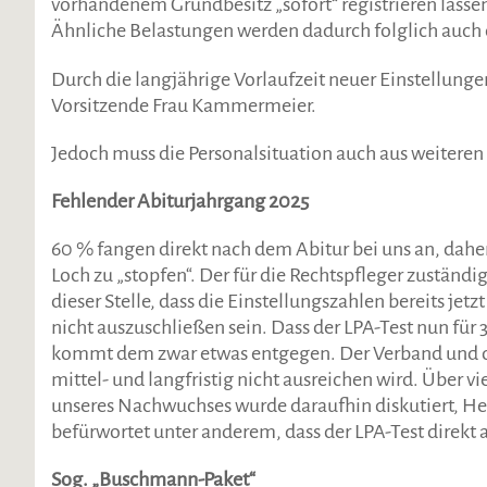
vorhandenem Grundbesitz „sofort“ registrieren lass
Ähnliche Belastungen werden dadurch folglich auch
Durch die langjährige Vorlaufzeit neuer Einstellun
Vorsitzende Frau Kammermeier.
Jedoch muss die Personalsituation auch aus weiteren 
Fehlender Abiturjahrgang 2025
60 % fangen direkt nach dem Abitur bei uns an, daher 
Loch zu „stopfen“. Der für die Rechtspfleger zuständig
dieser Stelle, dass die Einstellungszahlen bereits jetz
nicht auszuschließen sein. Dass der LPA-Test nun für 3
kommt dem zwar etwas entgegen. Der Verband und das 
mittel- und langfristig nicht ausreichen wird. Über 
unseres Nachwuchses wurde daraufhin diskutiert, Herr
befürwortet unter anderem, dass der LPA-Test direkt 
Sog. „Buschmann-Paket“