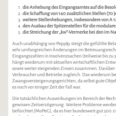
die Anhebung des Eingangsamtes auf die Besol
die Schaffung von 140 zusätzlichen Stellen (70 
weitere Stellenhebungen, insbesondere von A 12
den Ausbau der Spitzenstellen für die modulare
die Streichung der „kw“-Vermerke bei den im Na
Auch unabhängig von Pepp§y steigt die gefühlte Belast
sehr umfangreichen Änderungen im Betreuungsrecht,
Eingangszahlen in Insolvenzsachen (teilweise bis zu
hängt wiederum mit aktuellen wirtschaftlichen Entw
sowie weiter steigenden Zinsen zusammen. Darüber h
Verbraucher und Betriebe zugleich. Das wiederum bee
Zwangsversteigerungsgerichten, da selbst gute Objek
es noch vor einiger Zeit der Fall war.
Die tatsächlichen Auswirkungen im Bereich der Rechts
gewissen Zeitverzögerung. Weitere Probleme werden 
befürchtet (MoPeG), da es hier bundesweit gut 500.000