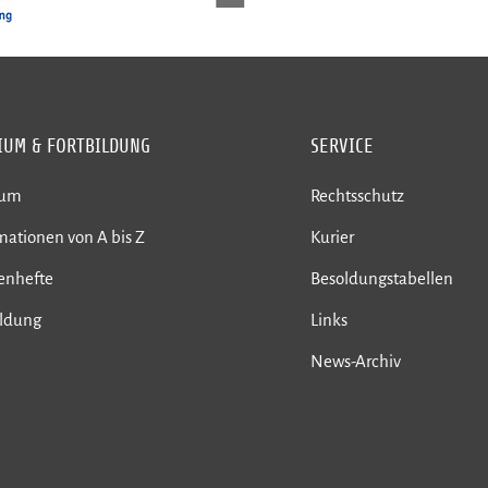
IUM & FORTBILDUNG
SERVICE
ium
Rechtsschutz
mationen von A bis Z
Kurier
enhefte
Besoldungstabellen
ildung
Links
News-Archiv