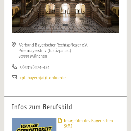
Verband Bayerischer Rechtspfleger e.V.
Prielmayerstr. 7 (Justizpalast)
80335 München
08031/8074-424
rpfl.bayern(at)t-online.de
Infos zum Berufsbild
Imagefilm des Bayerischen
StMJ