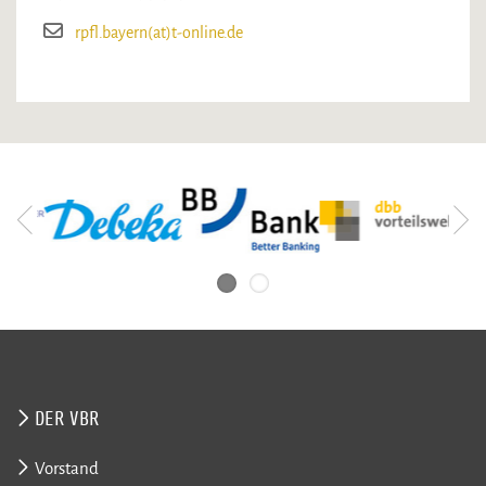
rpfl.bayern(at)t-online.de
DER VBR
Vorstand