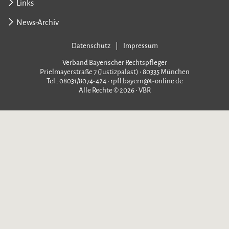
Links
News-Archiv
Datenschutz
Impressum
Verband Bayerischer Rechtspfleger
Prielmayerstraße 7 (Justizpalast) • 80335 München
Tel.: 08031/8074-424 • rpfl.bayern@t-online.de
Alle Rechte © 2026 • VBR