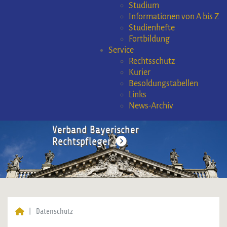
Studium
Informationen von A bis Z
Studienhefte
Fortbildung
Service
Rechtsschutz
Kurier
Besoldungstabellen
Links
News-Archiv
Verband Bayerischer
Rechtspfleger
Datenschutz