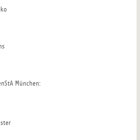
nko
ns
enStA München:
ster