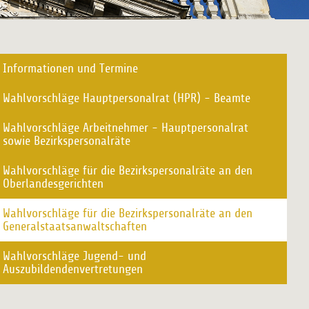
Informationen und Termine
Wahlvorschläge Hauptpersonalrat (HPR) - Beamte
Wahlvorschläge Arbeitnehmer - Hauptpersonalrat
sowie Bezirkspersonalräte
Wahlvorschläge für die Bezirkspersonalräte an den
Oberlandesgerichten
Wahlvorschläge für die Bezirkspersonalräte an den
Generalstaatsanwaltschaften
Wahlvorschläge Jugend- und
Auszubildendenvertretungen