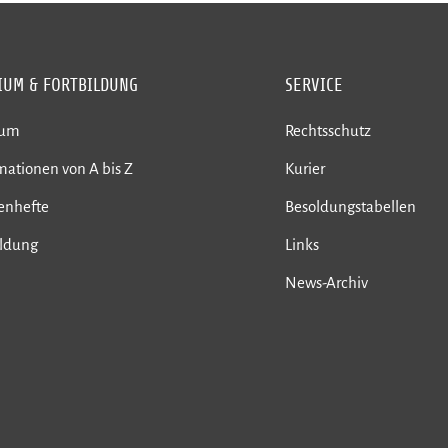
IUM & FORTBILDUNG
SERVICE
ium
Rechtsschutz
mationen von A bis Z
Kurier
enhefte
Besoldungstabellen
ildung
Links
News-Archiv