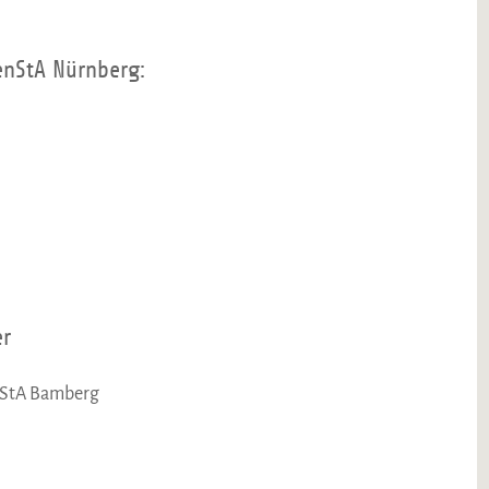
enStA Nürnberg:
er
enStA Bamberg